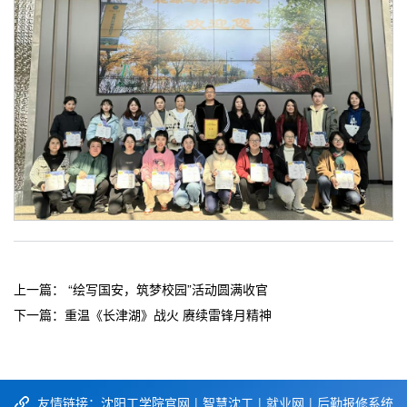
上一篇：
“绘写国安，筑梦校园”活动圆满收官
下一篇：
重温《长津湖》战火 赓续雷锋月精神
友情链接：
沈阳工学院官网
|
智慧沈工
|
就业网
|
后勤报修系统