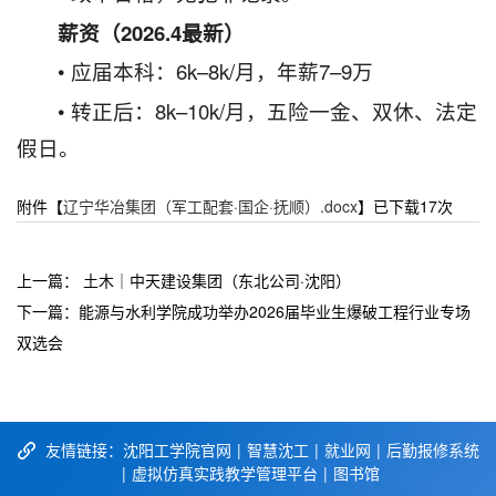
薪资（2026.4最新）
• 应届本科：6k–8k/月，年薪7–9万
• 转正后：8k–10k/月，五险一金、双休、法定
假日。
附件【
辽宁华冶集团（军工配套·国企·抚顺）.docx
】已下载
17
次
上一篇：
土木｜中天建设集团（东北公司·沈阳）
下一篇：
能源与水利学院成功举办2026届毕业生爆破工程行业专场
双选会
友情链接：
沈阳工学院官网
|
智慧沈工
|
就业网
|
后勤报修系统
|
虚拟仿真实践教学管理平台
|
图书馆