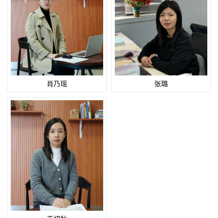
肖乃瑶
张璐